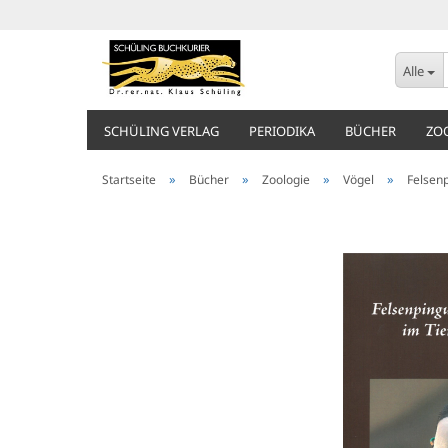
Alle
SCHÜLING VERLAG
PERIODIKA
BÜCHER
ZO
»
»
»
»
Startseite
Bücher
Zoologie
Vögel
Felsen