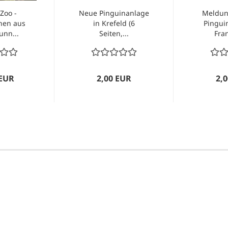
Zoo -
Neue Pinguinanlage
Meldun
nen aus
in Krefeld (6
Pingui
unn...
Seiten,...
Fran
 EUR
2,00 EUR
2,