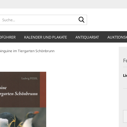
Suche...
OFÜHRER
KALENDER UND PLAKATE
ANTIQUARIAT
AUKTIONS
pinguine im Tiergarten Schönbrunn
F
Li