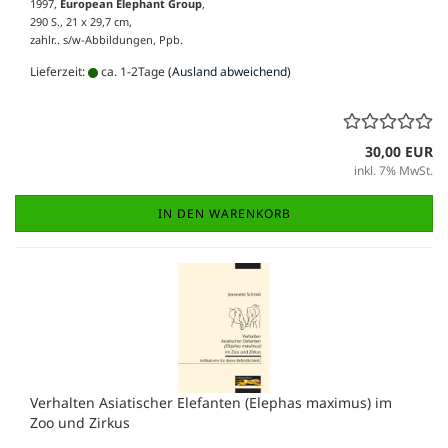
1997,
European Elephant Group
,
290 S., 21 x 29,7 cm,
zahlr.. s/w-Abbildungen, Ppb.
Lieferzeit:
ca. 1-2Tage
(Ausland abweichend)
30,00 EUR
inkl. 7% MwSt.
IN DEN WARENKORB
Verhalten Asiatischer Elefanten (Elephas maximus) im
Zoo und Zirkus