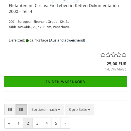
Elefanten im Circus: Ein Leben in Ketten Dokumentation
2000 - Teil 4
2001, European Elephant Group, 124 S.,
zahlr. s/w-Abb., 29,7 x 21 cm, Paperback.
Lieferzeit:
ca. 1-2Tage
(Ausland abweichend)
25,00 EUR
inkl. 7% MwSt.
IN DEN WARENKORB
Sortieren nach
pro Seite
Sortieren nach
8 pro Seite
«
1
2
3
4
5
»