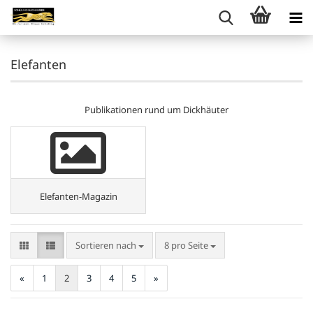
Elefanten
Publikationen rund um Dickhäuter
Elefanten-Magazin
Sortieren nach
pro Seite
Sortieren nach
8 pro Seite
«
1
2
3
4
5
»