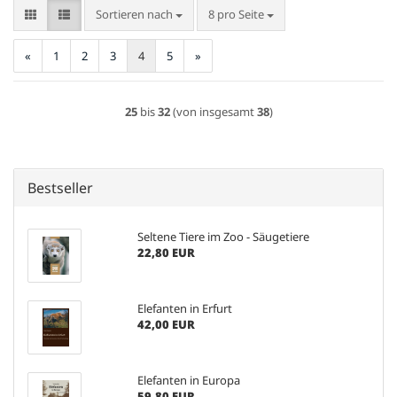
Sortieren nach
pro Seite
Sortieren nach
8 pro Seite
«
1
2
3
4
5
»
25
bis
32
(von insgesamt
38
)
Bestseller
Seltene Tiere im Zoo - Säugetiere
22,80 EUR
Elefanten in Erfurt
42,00 EUR
Elefanten in Europa
59,80 EUR