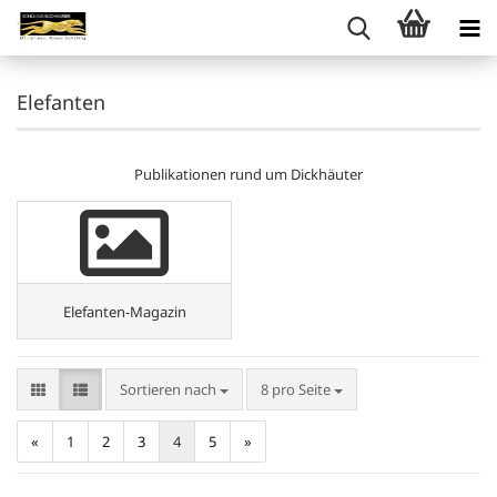
Elefanten
Publikationen rund um Dickhäuter
Elefanten-Magazin
Sortieren nach
pro Seite
Sortieren nach
8 pro Seite
«
1
2
3
4
5
»